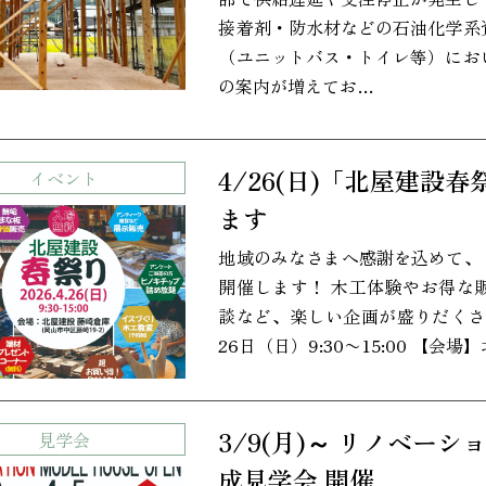
接着剤・防水材などの石油化学系
（ユニットバス・トイレ等）にお
の案内が増えてお…
4/26(日)「北屋建設春
イベント
ます
地域のみなさまへ感謝を込めて、「
開催します！ 木工体験やお得な
談など、楽しい企画が盛りだくさ
26日（日）9:30〜15:00 【会
3/9(月)～ リノベー
見学会
成見学会 開催